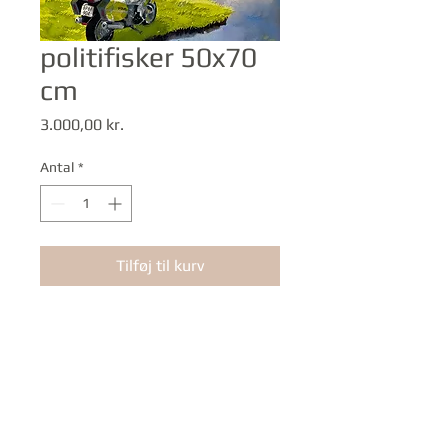
politifisker 50x70
cm
Pris
3.000,00 kr.
Antal
*
Tilføj til kurv
design by Kai
Glad