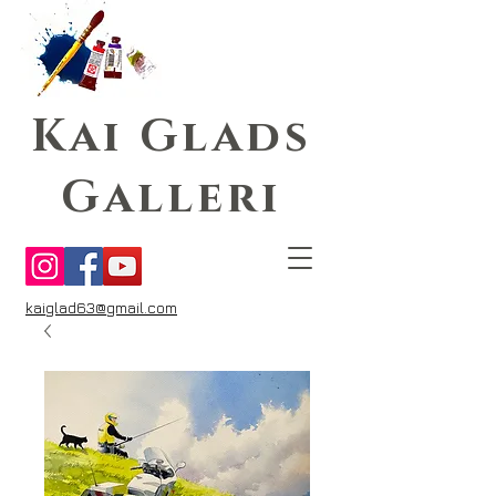
Kai Glads
Galleri
kaiglad63@gmail.com