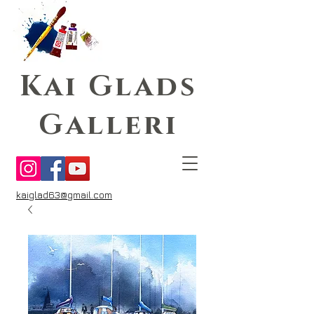
Kai Glads
Galleri
kaiglad63@gmail.com